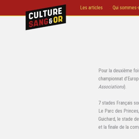
Aller
Les articles
Qui sommes-
au
contenu
Pour la deuxième fois
championnat d’Europe
Associations
).
7 stades Français son
Le Parc des Princes,
Guichard, le stade de
et la finale de la com