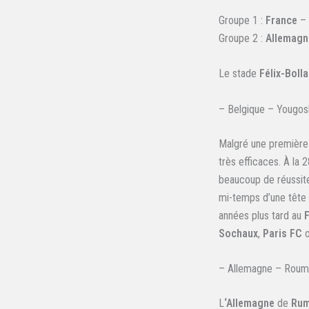
Groupe 1 :
France
–
Groupe 2 :
Allemagn
Le stade
Félix-Bolla
– Belgique – Yougosl
Malgré une première 
très efficaces. À la 
beaucoup de réussite
mi-temps d’une tête
années plus tard au
Sochaux
,
Paris FC
o
– Allemagne – Rouman
L
‘Allemagne
de
Ru