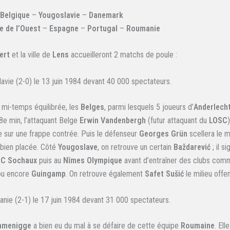
Belgique
–
Yougoslavie
–
Danemark
e de l’Ouest
–
Espagne
–
Portugal
–
Roumanie
ert
et la ville de
Lens
accueilleront 2 matchs de poule :
avie (2-0) le 13 juin 1984 devant 40 000 spectateurs.
mi-temps équilibrée, les
Belges
, parmi lesquels 5 joueurs d’
Anderlech
28e min, l’attaquant Belge
Erwin Vandenbergh
(futur attaquant du
LOSC
 sur une frappe contrée. Puis le défenseur
Georges Grün
scellera le m
 bien placée. Côté
Yougoslave
, on retrouve un certain
Baždarević
; il s
FC Sochaux
puis au
Nîmes Olympique
avant d’entraîner des clubs co
u encore
Guingamp
. On retrouve également
Safet Sušić
le milieu offe
ie (2-1) le 17 juin 1984 devant 31 000 spectateurs.
mmenigge
a bien eu du mal à se défaire de cette équipe
Roumaine
. Ell