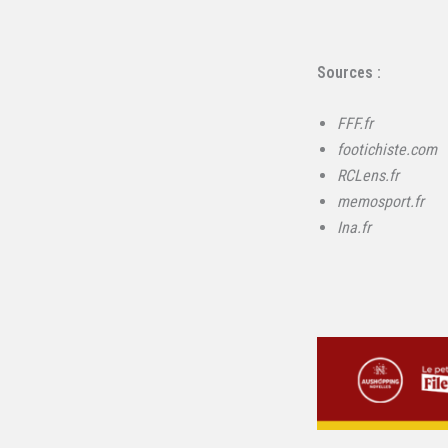
Sources :
FFF.fr
footichiste.com
RCLens.fr
memosport.fr
Ina.fr