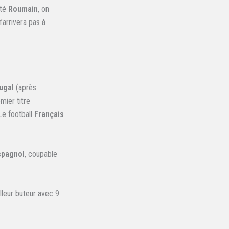
ôté
Roumain
, on
n’arrivera pas à
ugal
(après
ier titre
Le football
Français
spagnol
, coupable
lleur buteur avec 9