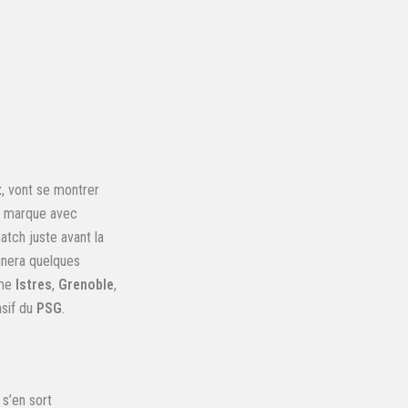
t
, vont se montrer
) marque avec
atch juste avant la
ignera quelques
mme
Istres
,
Grenoble
,
nsif du
PSG
.
e s’en sort