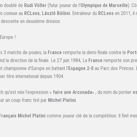
un doublé de
Rudi Völler
(futur joueur de l’
Olympique de Marseille
). C
ien connue au
RCLens
,
László Bölöni
. Entraîneur du
RCLens
en 2011, il 
e descente en deuxième division.
Europe !
s 3 matchs de poules, la
France
remporte la demi-finale contre le
Port
nd la direction de la finale. Le 27 juin 1984, La
France
remporte son prem
nt championne d’Europe en battant l’
Espagne
2-0
au Parc des Princes. 
er titre international depuis 1904.
ch qu’est née l’expression «
faire une Arconada
« , du nom du portier
e
sur un coup-franc tiré par
Michel Platini
.
Français Michel Platini
comme joueur clé de la compétition. Il finit mei