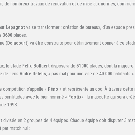
on, de nombreux travaux de rénovation et de mise aux normes, commen
eur
Lepagnot
va se transformer : création de bureaux, d’un espace pres
de
3600
places.
ne (
Delacourt
) va être construite pour définitivement donner à ce stad
ux, le stade
Félix-Bollaert
disposera de
51000
places, dont la majeure 
re de Lens
André Delelis
, « pas mal pour une ville de
40 000
habitants ».
e compétition s’appelle «
Péno
» et représente un coq. À travers cette
es similitudes avec le bien nommé «
Footix
« , la mascotte qui sera cré
nde 1998.
t divisée en 2 groupes de 4 équipes. Chaque équipe doit disputer 3 mat
t par match nul :