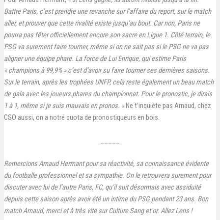
Battre Paris, c’est prendre une revanche sur l’affaire du report, sur le match
aller, et prouver que cette rivalité existe jusqu’au bout. Car non, Paris ne
pourra pas fêter officiellement encore son sacre en Ligue 1. Côté terrain, le
PSG va surement faire tourner, même si on ne sait pas si le PSG ne va pas
aligner une équipe phare. La force de Lui Enrique, qui estime Paris
« champions à 99,9% » c’est d’avoir su faire tourner ses dernières saisons.
Sur le terrain, après les trophées UNFP, cela reste également un beau match
de gala avec les joueurs phares du championnat. Pour le pronostic, je dirais
1 à 1, même si je suis mauvais en pronos. »
Ne t’inquiète pas Arnaud, chez
CSO aussi, on a notre quota de pronostiqueurs en bois.
_____
Remercions Arnaud Hermant pour sa réactivité, sa connaissance évidente
du footballe professionnel et sa sympathie. On le retrouvera surement pour
discuter avec lui de l’autre Paris, FC, qu’il suit désormais avec assiduité
depuis cette saison après avoir été un intime du PSG pendant 23 ans. Bon
match Arnaud, merci et à très vite sur Culture Sang et or.
Allez Lens !