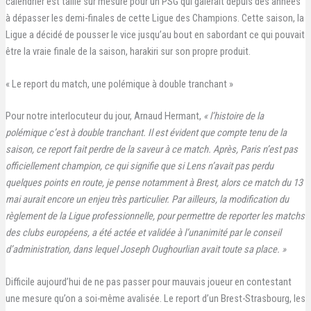
calendrier est taillé sur mesure pour un PSG qui galérait depuis des années
à dépasser les demi-finales de cette Ligue des Champions. Cette saison, la
Ligue a décidé de pousser le vice jusqu’au bout en sabordant ce qui pouvait
être la vraie finale de la saison, harakiri sur son propre produit.
« Le report du match, une polémique à double tranchant »
Pour notre interlocuteur du jour, Arnaud Hermant,
« l’histoire de la
polémique c’est à double tranchant. Il est évident que compte tenu de la
saison, ce report fait perdre de la saveur à ce match. Après, Paris n’est pas
officiellement champion, ce qui signifie que si Lens n’avait pas perdu
quelques points en route, je pense notamment à Brest, alors ce match du 13
mai aurait encore un enjeu très particulier. Par ailleurs, la modification du
règlement de la Ligue professionnelle, pour permettre de reporter les matchs
des clubs européens, a été actée et validée à l’unanimité par le conseil
d’administration, dans lequel Joseph Oughourlian avait toute sa place. »
Difficile aujourd’hui de ne pas passer pour mauvais joueur en contestant
une mesure qu’on a soi-même avalisée. Le report d’un Brest-Strasbourg, les