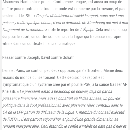
Alsaciens étant en lice pour la Conference League, est aussi un coup de
maître pour montrer que tout le monde est concerné par la mesure, et pas
seulement le PSG.
« Ce qui a définitivement validé le report, sans que Lens
puisse y redire quelque chose, c’est la demande de Strasbourg qui met à mal
l’argument de favoritisme »
, note le reporter de
L’Équipe
. Cela reste un coup
dur pour le sport, un contre son camp de la Ligue qui fracasse sa propre
vitrine dans un contexte financier chaotique.
Nasser contre Joseph, David contre Goliath
Lens et Paris, ce sont un peu deux opposés qui s’affrontent. Même deux
visions du monde qui se toisent. Cette décision de report est
symptomatique d’un système créé par et pour le PSG, à la sauce Nasser Al-
Khelaïfi.
« Le président qatari a beaucoup de pouvoir, déjà de par sa
puissance financière, mais aussi, construit au fil des années, un pouvoir
politique dans le foot professionnel, avec plusieurs rôles centraux dans le
CA de la LFP, patron du diffuseur de la Ligue 1, membre du conseil exécutif
de l’UEFA… Il est partout aujourd’hui, et jouit d’une grande dimension se
rendant indispensable. Ceci étant dit, le conflit d’intérêt ne date pas d’hier et