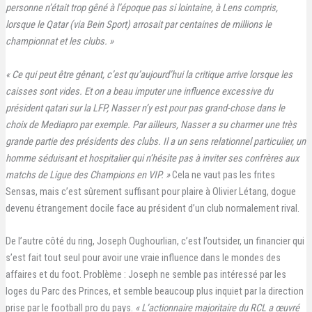
personne n’était trop gêné à l’époque pas si lointaine, à Lens compris,
lorsque le Qatar (via Bein Sport) arrosait par centaines de millions le
championnat et les clubs. »
« Ce qui peut être gênant, c’est qu’aujourd’hui la critique arrive lorsque les
caisses sont vides. Et on a beau imputer une influence excessive du
président qatari sur la LFP, Nasser n’y est pour pas grand-chose dans le
choix de Mediapro par exemple. Par ailleurs, Nasser a su charmer une très
grande partie des présidents des clubs. Il a un sens relationnel particulier, un
homme séduisant et hospitalier qui n’hésite pas à inviter ses confrères aux
matchs de Ligue des Champions en VIP. »
Cela ne vaut pas les frites
Sensas, mais c’est sûrement suffisant pour plaire à Olivier Létang, dogue
devenu étrangement docile face au président d’un club normalement rival.
De l’autre côté du ring, Joseph Oughourlian, c’est l’outsider, un financier qui
s’est fait tout seul pour avoir une vraie influence dans le mondes des
affaires et du foot. Problème : Joseph ne semble pas intéressé par les
loges du Parc des Princes, et semble beaucoup plus inquiet par la direction
prise par le football pro du pays.
« L’actionnaire majoritaire du RCL a œuvré