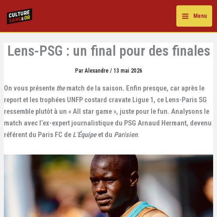
Aller
au
Menu
contenu
Lens-PSG : un final pour des finales
Par
Alexandre
/
13 mai 2026
On vous présente
the
match de la saison
.
Enfin presque, car après le
report et les trophées UNFP costard cravate Ligue 1, ce Lens-Paris SG
ressemble plutôt à un « All star game », juste pour le fun. Analysons le
match avec l’ex-expert journalistique du PSG Arnaud Hermant, devenu
référent du Paris FC de
L’Équipe
et du
Parisien
.