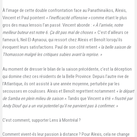
À l’image de cette double confrontation face au Panathinaïkos, Alexis,
Vincent et Paul pointent
« l’inefficacité offensive »
comme étant le plus
gros des maux lensois l’an passé. Vincent abonde :
« À l’arrivée, notre
meilleur buteur est notre 6. Ça dit pas mal de choses »
. C’est d’ailleurs ce
fameux 6, Neil El-Aynaoui, qui ressort chez Alexis et Benoît lorsqu’ils
évoquent leurs satisfactions. Paul de son côté retient
« la belle saison de
Thomasson malgré les critiques subies avant la reprise. »
Au moment de dresser le bilan de la saison précédente, c’est la déception
qui domine chez ces résidents de la Belle Province. Depuis l’autre rive de
l’Atlantique, ils ont assisté à une année moyenne, perturbée par les
secousses en coulisses. Alexis et Benoît regrettent notamment
« le départ
de Samba en plein milieu de saison »
. Tandis que Vincent a été
« frustré par
Andy Diouf qui a un vrai potentiel qu’il ne parvient pas à confirmer. »
C’est comment, supporter Lens à Montréal ?
Comment vivent-ils leur passion à distance ? Pour Alexis, cela ne change