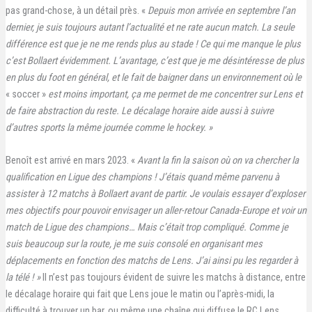
pas grand-chose, à un détail près. «
Depuis mon arrivée en septembre l’an
dernier, je suis toujours autant l’actualité et ne rate aucun match. La seule
différence est que je ne me rends plus au stade !
Ce qui me manque le plus
c’est Bollaert évidemment. L’avantage, c’est que je me désintéresse de plus
en plus du foot en général, et le fait de baigner dans un environnement où le
« soccer »
est moins important, ça me permet de me concentrer sur Lens et
de faire abstraction du reste. Le décalage horaire aide aussi à suivre
d’autres sports la même journée comme le hockey.
»
Benoît est arrivé en mars 2023. «
Avant la fin la saison où on va chercher la
qualification en Ligue des champions ! J’étais quand même parvenu à
assister à 12 matchs à Bollaert avant de partir. Je voulais essayer d’exploser
mes objectifs pour pouvoir envisager un aller-retour Canada-Europe et voir un
match de Ligue des champions… Mais c’était trop compliqué. Comme je
suis beaucoup sur la route, je me suis consolé en organisant mes
déplacements en fonction des matchs de Lens. J’ai ainsi pu les regarder à
la télé ! »
Il n’est pas toujours évident de suivre les matchs à distance, entre
le décalage horaire qui fait que Lens joue le matin ou l’après-midi, la
difficulté à trouver un bar, ou même une chaîne qui diffuse le RC Lens.