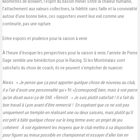
kilomètres de Bollaert, l’esprit du bassin minier. Entre la chaleur humaine,
l’attachement aux valeurs collectives, la fidélité sans faille et la convivialité
autour d’une bonne bière, ces supporters vivent leur exil comme une
continuité, pas une rupture.
Entre espoirs et prudence pour la saison à venir
À l’heure d’évoquer les perspectives pour la saison à venir, l’arrivée de Pierre
Sage semble une bénédiction pour le Racing. Si les Montréalais sont
satisfaits du choix de coach, ils ne peuvent s’empêcher de nuancer.
Alexis : «
Je pense que ça peut apporter quelque chose de nouveau au club,
il a l’air d’avoir une personnalité qui
« fit »
[correspond] bien, mais à voir parce
qu’on disait aussi ça de Still. »
Benoît :
« Je suis plutôt satisfait ! Il a fait du
bon travail à Lyon avant d’être remercié ! En espérant que ce ne soit pas
uniquement un tremplin en réalisant une ou deux saisons, mais plutôt qu’il
est prêt à bâtir quelque chose sur le long terme avec un projet de jeu
cohérent . À voir également les moyens que le club mettra à sa disposition
pour figurer au mieux possible en championnat et essayer d’aller loin en