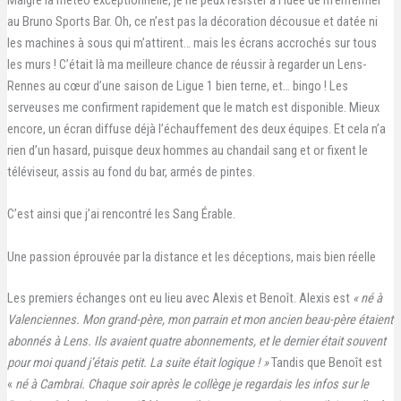
Malgré la météo exceptionnelle, je ne peux résister à l’idée de m’enfermer
au Bruno Sports Bar. Oh, ce n’est pas la décoration décousue et datée ni
les machines à sous qui m’attirent… mais les écrans accrochés sur tous
les murs ! C’était là ma meilleure chance de réussir à regarder un Lens-
Rennes au cœur d’une saison de Ligue 1 bien terne, et… bingo ! Les
serveuses me confirment rapidement que le match est disponible. Mieux
encore, un écran diffuse déjà l’échauffement des deux équipes. Et cela n’a
rien d’un hasard, puisque deux hommes au chandail sang et or fixent le
téléviseur, assis au fond du bar, armés de pintes.
C’est ainsi que j’ai rencontré les Sang Érable.
Une passion éprouvée par la distance et les déceptions, mais bien réelle
Les premiers échanges ont eu lieu avec Alexis et Benoît. Alexis est
« né à
Valenciennes. Mon grand-père, mon parrain et mon ancien beau-père étaient
abonnés à Lens. Ils avaient quatre abonnements, et le dernier était souvent
pour moi quand j’étais petit. La suite était logique ! »
Tandis que Benoît est
«
né à Cambrai. Chaque soir après le collège je regardais les infos sur le