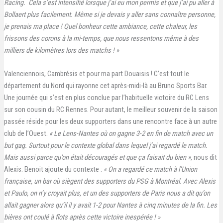
Racing. Cela s’est intensifié lorsque j’ai eu mon permis et que j’ai pu aller à
Bollaert plus facilement. Même si je devais y aller sans connaître personne,
je prenais ma place ! Quel bonheur cette ambiance, cette chaleur, les
frissons des corons à la mi-temps, que nous ressentons même à des
milliers de kilomètres lors des matchs ! »
Valenciennois, Cambrésis et pour ma part Douaisis ! C’est tout le
département du Nord qui rayonne cet après-midi-là au Bruno Sports Bar.
Une journée qui s’est en plus conclue par l’habituelle victoire du RC Lens
sur son cousin du RC Rennes. Pour autant, le meilleur souvenir de la saison
passée réside pour les deux supporters dans une rencontre face à un autre
club de l’Ouest.
« Le Lens-Nantes où on gagne 3-2 en fin de match avec un
but gag. Surtout pour le contexte global dans lequel j’ai regardé le match.
Mais aussi parce qu’on était découragés et que ça faisait du bien »
, nous dit
Alexis. Benoit ajoute du contexte :
« On a regardé ce match à l’Union
française, un bar où siègent des supporters du PSG à Montréal. Avec Alexis
et Paulo, on n’y croyait plus, et un des supporters de Paris nous a dit qu’on
allait gagner alors qu’il il y avait 1-2 pour Nantes à cinq minutes de la fin. Les
bières ont coulé à flots après cette victoire inespérée ! »