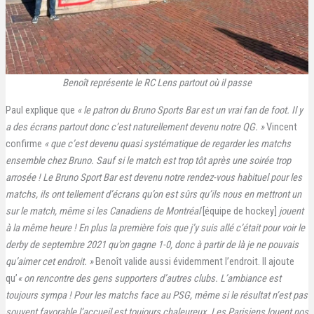
Benoît représente le RC Lens partout où il passe
Paul explique que
« le patron du Bruno Sports Bar est un vrai fan de foot. Il y
a des écrans partout donc c’est naturellement devenu notre QG. »
Vincent
confirme
« que c’est devenu quasi systématique de regarder les matchs
ensemble chez Bruno. Sauf si le match est trop tôt après une soirée trop
arrosée ! Le Bruno Sport Bar est devenu notre rendez-vous habituel pour les
matchs, ils ont tellement d’écrans qu’on est sûrs qu’ils nous en mettront un
sur le match, même si les Canadiens de Montréal
[équipe de hockey]
jouent
à la même heure ! En plus la première fois que j’y suis allé c’était pour voir le
derby de septembre 2021 qu’on gagne 1-0, donc à partir de là je ne pouvais
qu’aimer cet endroit. »
Benoît valide aussi évidemment l’endroit. Il ajoute
qu’
« on rencontre des gens supporters d’autres clubs. L’ambiance est
toujours sympa ! Pour les matchs face au PSG, même si le résultat n’est pas
souvent favorable l’accueil est toujours chaleureux. Les Parisiens louent nos