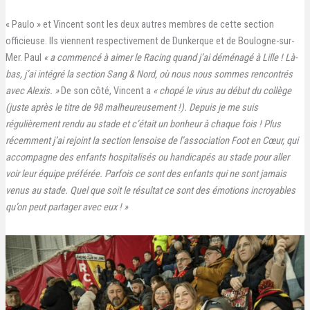
« Paulo » et Vincent sont les deux autres membres de cette section
officieuse. Ils viennent respectivement de Dunkerque et de Boulogne-sur-
Mer. Paul
« a commencé à aimer le Racing quand j’ai déménagé à Lille ! Là-
bas, j’ai intégré la section Sang & Nord, où nous nous sommes rencontrés
avec Alexis. »
De son côté, Vincent a
« chopé le virus au début du collège
(juste après le titre de 98 malheureusement !). Depuis je me suis
régulièrement rendu au stade et c’était un bonheur à chaque fois ! Plus
récemment j’ai rejoint la section lensoise de l’association Foot en Cœur, qui
accompagne des enfants hospitalisés ou handicapés au stade pour aller
voir leur équipe préférée. Parfois ce sont des enfants qui ne sont jamais
venus au stade. Quel que soit le résultat ce sont des émotions incroyables
qu’on peut partager avec eux ! »