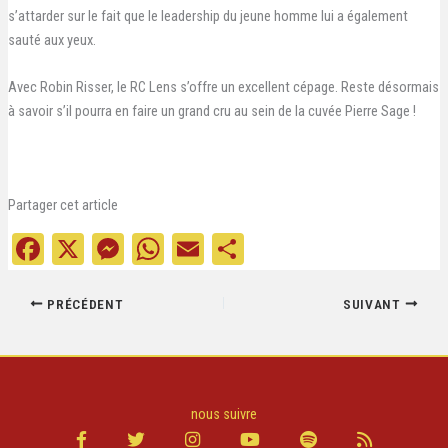
s’attarder sur le fait que le leadership du jeune homme lui a également
sauté aux yeux.
Avec Robin Risser, le RC Lens s’offre un excellent cépage. Reste désormais
à savoir s’il pourra en faire un grand cru au sein de la cuvée Pierre Sage !
Partager cet article
Fa
X
M
W
E
Pa
ce
es
ha
m
rt
bo
se
ts
ail
ag
PRÉCÉDENT
SUIVANT
ok
ng
A
er
er
pp
nous suivre