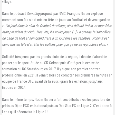
village.
Dans le podcast
Scouting
proposé par RMC, François Risser explique
comment son fils s’est mis en tête de jouer au football et devenir gardien :
«
J’ai joué dans le club de football du village, où a débuté Robin, et mon frère
était président du club. Très vite, il a voulu jouer. […] La grange faisait office
de cage de foot et son grand frère a un jour brisé les fenêtres. Robin s’est
donc mis en tête d’arrêter les ballons pour que ça ne se reproduise plus.
»
Sollicité très jeune par les grands clubs de la région, il décide d’abord de
passer par le sport-étude au SR Colmar puis d’intégrer le centre de
formation du RC Strasbourg en 2017. Il y signe son premier contrat
professionnel en 2021. Il venait alors de compter ses premières minutes en
équipe de France U16, avant de là aussi gravir les échelons jusqu’aux
Espoirs en 2024.
Dans le même temps, Robin Risser a fait ses débuts avec les pros lors de
prêts au Dijon FCO en National puis au Red Star FC en Ligue 2. C’est donc à
Lens qu’il découvrira la Ligue 1 !