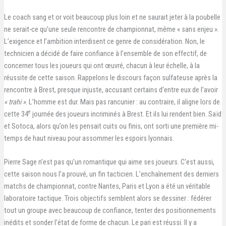
Le coach sang et or voit beaucoup plus loin et ne saurait jeter à la poubelle
ne serait-ce qu’une seule rencontre de championnat, même « sans enjeu ».
L’exigence et l’ambition interdisent ce genre de considération. Non, le
technicien a décidé de faire confiance à l’ensemble de son effectif, de
concerner tous les joueurs qui ont œuvré, chacun à leur échelle, à la
réussite de cette saison. Rappelons le discours façon sulfateuse après la
rencontre à Brest, presque injuste, accusant certains d’entre eux de l’avoir
« trahi »
. L’homme est dur. Mais pas rancunier : au contraire, il aligne lors de
e
cette 34
journée des joueurs incriminés à Brest. Et ils lui rendent bien. Saïd
et Sotoca, alors qu’on les pensait cuits ou finis, ont sorti une première mi-
temps de haut niveau pour assommer les espoirs lyonnais.
Pierre Sage n’est pas qu’un romantique qui aime ses joueurs. C’est aussi,
cette saison nous l’a prouvé, un fin tacticien. L’enchaînement des derniers
matchs de championnat, contre Nantes, Paris et Lyon a été un véritable
laboratoire tactique. Trois objectifs semblent alors se dessiner : fédérer
tout un groupe avec beaucoup de confiance, tenter des positionnements
inédits et sonder l’état de forme de chacun. Le pari est réussi. Il y a