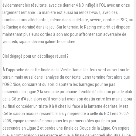
évidemment les résultats, avec ce dernier 4 à 0 infligé à l’OL avec un onze
largement remanié. La manière est aussi au rendez-vous, avec des
combinaisons alléchantes, même dans la défaite, sévère, contre le PSG, où
le Racing a dominé dans le jeu. Sur le terrain, le Racing est prêt et dispose
maintenant plusieurs cordes à son arc pour affronter son adversaire de
vendredi, rapace devenu galinette cendrée.
Ciel dégagé pour un décollage réussi ?
À l’approche de cette finale de la Vieille Dame, les feux sont au vert sur le
terrain mais aussi dans l’analyse du contexte. Lens termine fort alors que
l’OGC Nice, concurrent du soir, disputera les barrages pour ne pas
descendre en Ligue 2 la semaine prochaine. Terrible désillusion pour le club
de la Côte d’Azur, alors qu’il semblait avoir son destin entre les mains, pour
au final concéder un triste 0 à 0 chez lui face à la lanterne écarlate, Metz.
Cette saison niçoise ressemble à s’y méprendre à celle du RC Lens 2007-
2008, équipe remodelée pour jouer les premiers rôles qui finira par
descendre en Ligue 2 et perdre une finale de Coupe de la Ligue. On espère
que la comparaison sera exacte et que la finale de vendredi aboutira à une