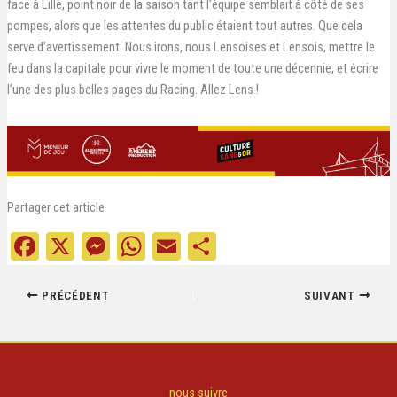
face à Lille, point noir de la saison tant l’équipe semblait à côté de ses
pompes, alors que les attentes du public étaient tout autres. Que cela
serve d’avertissement. Nous irons, nous Lensoises et Lensois, mettre le
feu dans la capitale pour vivre le moment de toute une décennie, et écrire
l’une des plus belles pages du Racing. Allez Lens !
Partager cet article
Fa
X
M
W
E
Pa
ce
es
ha
m
rt
bo
se
ts
ail
ag
PRÉCÉDENT
SUIVANT
ok
ng
A
er
er
pp
nous suivre