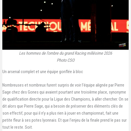
Les hommes de l’ombre du grand Racing millésime 2026
Photo CSO
Un arsenal complet et une équipe gonflée à bloc
Nombreuses et nombreux furent surpris de voir l’équipe alignée par Pierre
Sage chez des Gones qui avaient pourtant une troisième place, synonyme
de qualification directe pour la Ligue des Champions, à aller chercher. On se
dit alors que Pierre Sage, qui a besoin de préserver des éléments clés de
son effectif, pour qui il n’y a plus rien à jouer en championnat, fait une
petite fleur à ses potes lyonnais. Et que l’enjeu de la finale prend le pas sur
tout le reste. Soit.