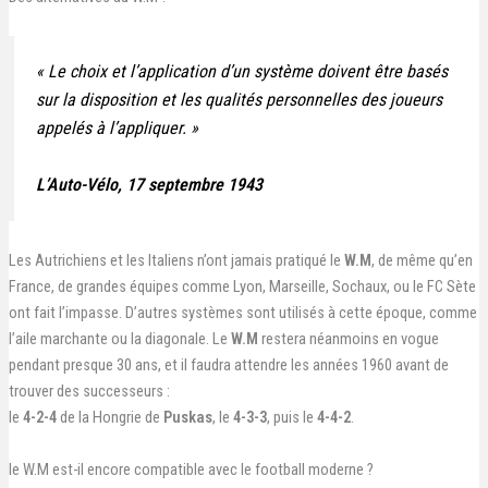
«
Le choix et l’application d’un système doivent être basés
sur la disposition et les qualités personnelles des joueurs
appelés à l’appliquer.
»
L’Auto-Vélo
, 17 septembre 1943
Les Autrichiens et les Italiens n’ont jamais pratiqué le
W.M
, de même qu’en
France, de grandes équipes comme Lyon, Marseille, Sochaux, ou le FC Sète
ont fait l’impasse. D’autres systèmes sont utilisés à cette époque, comme
l’aile marchante ou la diagonale. Le
W.M
restera néanmoins en vogue
pendant presque 30 ans, et il faudra attendre les années 1960 avant de
trouver des successeurs :
le
4-2-4
de la Hongrie de
Puskas
, le
4-3-3
, puis le
4-4-2
.
le W.M est-il encore compatible avec le football moderne ?