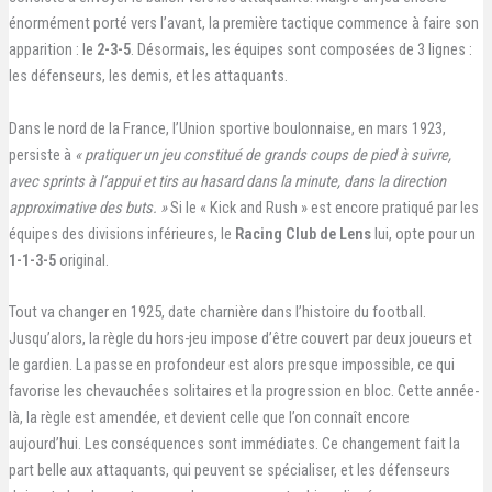
énormément porté vers l’avant, la première tactique commence à faire son
apparition : le
2-3-5
. Désormais, les équipes sont composées de 3 lignes :
les défenseurs, les demis, et les attaquants.
Dans le nord de la France, l’Union sportive boulonnaise, en mars 1923,
persiste à
« pratiquer un jeu constitué de grands coups de pied à suivre,
avec sprints à l’appui et tirs au hasard dans la minute, dans la direction
approximative des buts. »
Si le « Kick and Rush » est encore pratiqué par les
équipes des divisions inférieures, le
Racing Club de Lens
lui, opte pour un
1-1-3-5
original.
Tout va changer en 1925, date charnière dans l’histoire du football.
Jusqu’alors, la règle du hors-jeu impose d’être couvert par deux joueurs et
le gardien. La passe en profondeur est alors presque impossible, ce qui
favorise les chevauchées solitaires et la progression en bloc. Cette année-
là, la règle est amendée, et devient celle que l’on connaît encore
aujourd’hui. Les conséquences sont immédiates. Ce changement fait la
part belle aux attaquants, qui peuvent se spécialiser, et les défenseurs