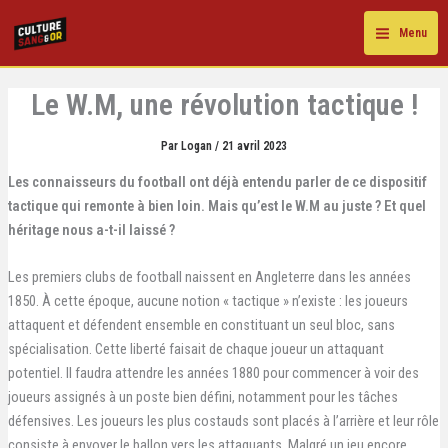
Aller
au
Menu
contenu
Le W.M, une révolution tactique !
Par
Logan
/
21 avril 2023
Les connaisseurs du football ont déjà entendu parler de ce dispositif
tactique qui remonte à bien loin. Mais qu’est le W.M au juste ? Et quel
héritage nous a-t-il laissé ?
Les premiers clubs de football naissent en Angleterre dans les années
1850. À cette époque, aucune notion « tactique » n’existe : les joueurs
attaquent et défendent ensemble en constituant un seul bloc, sans
spécialisation. Cette liberté faisait de chaque joueur un attaquant
potentiel. Il faudra attendre les années 1880 pour commencer à voir des
joueurs assignés à un poste bien défini, notamment pour les tâches
défensives. Les joueurs les plus costauds sont placés à l’arrière et leur rôle
consiste à envoyer le ballon vers les attaquants. Malgré un jeu encore