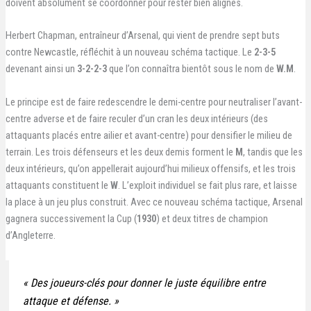
doivent absolument se coordonner pour rester bien alignés.
Herbert Chapman, entraîneur d’Arsenal, qui vient de prendre sept buts
contre Newcastle, réfléchit à un nouveau schéma tactique. Le
2-3-5
devenant ainsi un
3-2-2-3
que l’on connaîtra bientôt sous le nom de
W.M
.
Le principe est de faire redescendre le demi-centre pour neutraliser l’avant-
centre adverse et de faire reculer d’un cran les deux intérieurs (des
attaquants placés entre ailier et avant-centre) pour densifier le milieu de
terrain. Les trois défenseurs et les deux demis forment le
M
, tandis que les
deux intérieurs, qu’on appellerait aujourd’hui milieux offensifs, et les trois
attaquants constituent le
W
. L’exploit individuel se fait plus rare, et laisse
la place à un jeu plus construit. Avec ce nouveau schéma tactique, Arsenal
gagnera successivement la Cup (
1930
) et deux titres de champion
d’Angleterre.
« Des joueurs-clés pour donner le juste équilibre entre
attaque et défense. »