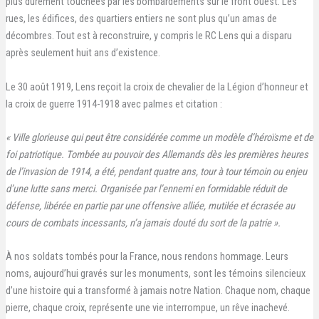
plus durement touchées par les bombardements sur le front ouest. Les
rues, les édifices, des quartiers entiers ne sont plus qu’un amas de
décombres. Tout est à reconstruire, y compris le RC Lens qui a disparu
après seulement huit ans d’existence.
Le 30 août 1919, Lens reçoit la croix de chevalier de la Légion d’honneur et
la croix de guerre 1914-1918 avec palmes et citation :
« Ville glorieuse qui peut être considérée comme un modèle d’héroïsme et de
foi patriotique. Tombée au pouvoir des Allemands dès les premières heures
de l’invasion de 1914, a été, pendant quatre ans, tour à tour témoin ou enjeu
d’une lutte sans merci. Organisée par l’ennemi en formidable réduit de
défense, libérée en partie par une offensive alliée, mutilée et écrasée au
cours de combats incessants, n’a jamais douté du sort de la patrie ».
À nos soldats tombés pour la France, nous rendons hommage. Leurs
noms, aujourd’hui gravés sur les monuments, sont les témoins silencieux
d’une histoire qui a transformé à jamais notre Nation. Chaque nom, chaque
pierre, chaque croix, représente une vie interrompue, un rêve inachevé.