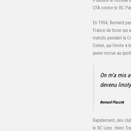
Il débute le football
CFA contre le RC Pari
En 1954, Bernard pas
France de boxe qui a
matchs pendant la Cou
Cohen, qui l’invite à
jeune recrue au quotid
On m’a mis au
devenu linoty
Bernard Placzek
Rapidement, des club
le RC Lens. Henri Tr