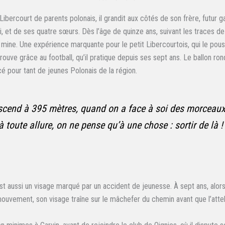
ibercourt de parents polonais, il grandit aux côtés de son frère, futur g
, et de ses quatre sœurs. Dès l’âge de quinze ans, suivant les traces de 
 mine. Une expérience marquante pour le petit Libercourtois, qui le pou
 trouve grâce au football, qu’il pratique depuis ses sept ans. Le ballon ro
cé pour tant de jeunes Polonais de la région.
cend à 395 mètres, quand on a face à soi des morceau
à toute allure, on ne pense qu’à une chose : sortir de là !
t aussi un visage marqué par un accident de jeunesse. À sept ans, alors 
mouvement, son visage traîne sur le mâchefer du chemin avant que l’attel