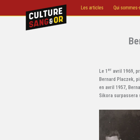
Aller
Les articles
Qui sommes-
au
contenu
Be
er
Le 1
avril 1969, p
Bernard Placzek, pi
en avril 1957, Bern
Sikora surpassera 