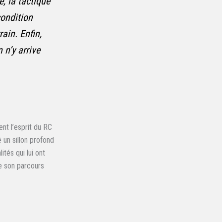
e, la tactique
condition
ain. Enfin,
 n’y arrive
nt l’esprit du RC
é un sillon profond
tés qui lui ont
ue son parcours