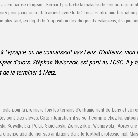
vaincu par ce dirigeant, Bernard prétexte la maladie de son père pour ob
Tours pour jouer un match amical avec le RC Lens, contre une formation
 plus tard, en dépit de l’opposition des dirigeants calaisiens, il signe s
 à l’époque, on ne connaissait pas Lens. D’ailleurs, mon 
ipier d’alors, Stéphan Walczack, est parti au LOSC. Il y f
t de la terminer à Metz.
 foule pour la première fois les terrains d’entraînement de Lens et se 
ntes sont très élevés. Côté intégration, il se sent comme chez lui, ento
ki, Kowalkolski, Polak, Skudlapski, Ziemczak et Wisniewski). Après un
ard pense abandonner ses ambitions dans le football professionnel. Mais