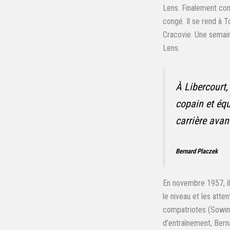
Lens. Finalement con
congé. Il se rend à 
Cracovie. Une semaine
Lens.
À Libercourt,
copain et équ
carrière avan
Bernard Placzek
En novembre 1957, il
le niveau et les atte
compatriotes (Sowins
d’entraînement, Bern