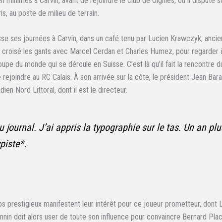
 en minimes à Carvin, avant de rejoindre le club de Oignies, où il disput
s, au poste de milieu de terrain.
se ses journées à Carvin, dans un café tenu par Lucien Krawczyk, anci
 croisé les gants avec Marcel Cerdan et Charles Humez, pour regarder à 
pe du monde qui se déroule en Suisse. C’est là qu’il fait la rencontre d
 le rejoindre au RC Calais. À son arrivée sur la côte, le président Jean B
ien Nord Littoral, dont il est le directeur.
 journal. J’ai appris la typographie sur le tas. Un an plus
piste
*.
s prestigieux manifestent leur intérêt pour ce joueur prometteur, dont 
annin doit alors user de toute son influence pour convaincre Bernard Pla