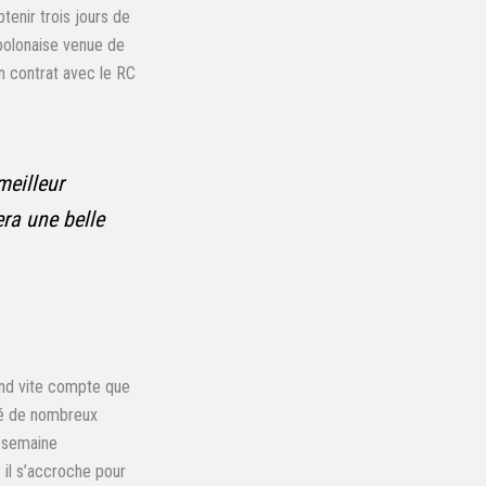
tenir trois jours de
 polonaise venue de
on contrat avec le RC
meilleur
era une belle
rend vite compte que
uré de nombreux
e semaine
 il s’accroche pour