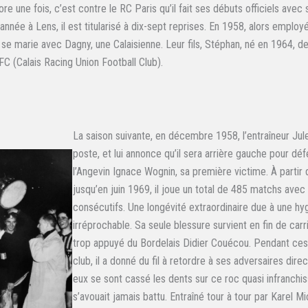
re une fois, c’est contre le RC Paris qu’il fait ses débuts officiels avec
nnée à Lens, il est titularisé à dix-sept reprises. En 1958, alors employ
l se marie avec Dagny, une Calaisienne. Leur fils, Stéphan, né en 1964, d
C (Calais Racing Union Football Club).
La saison suivante, en décembre 1958, l’entraîneur Jul
poste, et lui annonce qu’il sera arrière gauche pour dé
l’Angevin Ignace Wognin, sa première victime. À partir d
jusqu’en juin 1969, il joue un total de 485 matchs avec
consécutifs. Une longévité extraordinaire due à une hy
irréprochable. Sa seule blessure survient en fin de carr
trop appuyé du Bordelais Didier Couécou. Pendant ce
club, il a donné du fil à retordre à ses adversaires dir
eux se sont cassé les dents sur ce roc quasi infranchis
s’avouait jamais battu. Entraîné tour à tour par Karel M