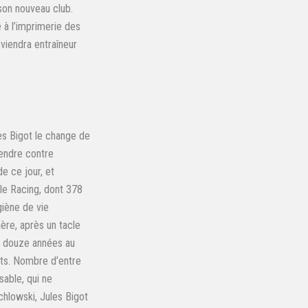
 son nouveau club.
é à l’imprimerie des
eviendra entraîneur
es Bigot le change de
fendre contre
e ce jour, et
 le Racing, dont 378
giène de vie
ière, après un tacle
s douze années au
ects. Nombre d’entre
sable, qui ne
ichlowski, Jules Bigot