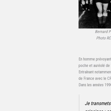
Bernard P
Photo RC
En homme prévoyant,
poche et auréolé de t
Entraînant notamment
de France avec le CR
Dans les années 1990,
Je transmets