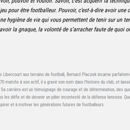
voir, pouvoir et vouloir. Savoir, c’est acquérir la techniqu
jeu pour être footballeur. Pouvoir, c’est-à-dire avoir une 
ne hygiène de vie qui vous permettent de tenir sur un terr
 avoir la gnaque, la volonté de s’arracher faute de quoi on
 Libercourt aux terrains de football, Bernard Placzek incarne parfaiteme
0 matchs à son actif, il a gravé son nom dans l’histoire du club, et laiss
 Sa carrière est un témoignage de courage et de détermination, des quali
s les défis et de devenir un pilier incontesté de la défense lensoise. Q
spirer et à motiver les générations futures de footballeurs.