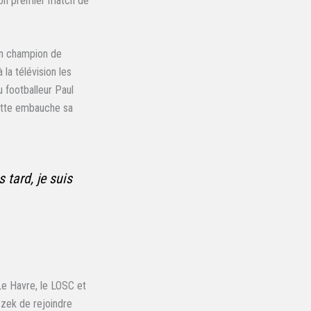
e son premier match de
en champion de
la télévision les
u footballeur Paul
aratte embauche sa
 tard, je suis
Le Havre, le LOSC et
czek de rejoindre