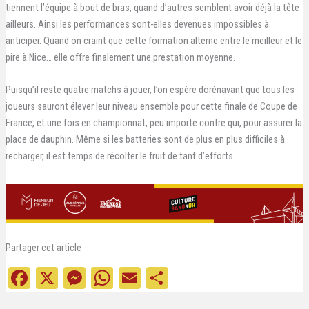
tiennent l’équipe à bout de bras, quand d’autres semblent avoir déjà la tête
ailleurs. Ainsi les performances sont-elles devenues impossibles à
anticiper. Quand on craint que cette formation alterne entre le meilleur et le
pire à Nice… elle offre finalement une prestation moyenne.
Puisqu’il reste quatre matchs à jouer, l’on espère dorénavant que tous les
joueurs sauront élever leur niveau ensemble pour cette finale de Coupe de
France, et une fois en championnat, peu importe contre qui, pour assurer la
place de dauphin. Même si les batteries sont de plus en plus difficiles à
recharger, il est temps de récolter le fruit de tant d’efforts.
Partager cet article
Fa
X
M
W
E
Pa
ce
es
ha
m
rt