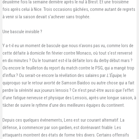
deuxième fois la semaine dernière après le nul à Brest. Et une troisième
fois après celui à Nice. Trois occasions gâchées, comme autant de regrets
à venir si la saison devait s’achever sans trophée.
Une bascule invisible ?
Y a-t-il eu un moment de bascule que nous n’avons pas vu, comme lors de
cette défaite à domicile fin février contre Monaco, où tout s’est renversé
en dix minutes ? Ou le tournant est-il la défaite lors du derby début mars ?
Ou encore le feuilleton du report du match contre le PSG, qui a mangé trop
d’influx ? Ou serait-ce encore la révélation des salaires par
L’Équipe
, le
quiproquo sur le retour avorté de Samson Baidoo ou autre chose qui a fait
perdre la sérénité aux joueurs lensois ? Ce n’est peut-être aussi que l’effet
d’une fatigue nerveuse et physique des Lensois, après une longue saison, à
tâcher de suivre le rythme d’une des meilleures équipes du continent.
Depuis ces quelques événements, Lens est sur courant alternatif. La
défense, à commencer par son gardien, est dorénavant friable. Les
attaquants montrent des états de forme très divers. Certains offensifs