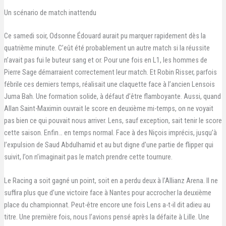
Un scénario de match inattendu
Ce samedi soir, Odsonne Édouard aurait pu marquer rapidement dès la
quatrième minute. C’eût été probablement un autre match si la réussite
n’avait pas fui le buteur sang et or. Pour une fois en L1, les hommes de
Pierre Sage démarraient correctement leur match. Et Robin Risser, parfois
fébrile ces derniers temps, réalisait une claquette face à l’ancien Lensois
Juma Bah. Une formation solide, à défaut d’être flamboyante. Aussi, quand
Allan Saint-Maximin ouvrait le score en deuxième mi-temps, on ne voyait
pas bien ce qui pouvait nous arriver. Lens, sauf exception, sait tenir le score
cette saison. Enfin… en temps normal. Face à des Niçois imprécis, jusqu’à
l’expulsion de Saud Abdulhamid et au but digne d’une partie de flipper qui
suivit, l’on n’imaginait pas le match prendre cette tournure.
Le Racing a soit gagné un point, soit en a perdu deux à l’Allianz Arena. Il ne
suffira plus que d’une victoire face à Nantes pour accrocher la deuxième
place du championnat. Peut-être encore une fois Lens a-t-il dit adieu au
titre. Une première fois, nous l’avions pensé après la défaite à Lille. Une