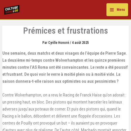
Aller
au
Menu
contenu
Prémices et frustrations
Par
Cyrille Honoré
/
4 août 2025
Une semaine, deux matchs et deux visages de l’équipe de Pierre Sage.
La deuxième mi-temps contre Wolverhampton et les quinze premières
minutes contre l’AS Roma ont été convaincantes. Le reste a été poussif
et frustrant. De quoi voir le verre à moitié plein ou à moitié vide. La
saison donnera-t-elle raison aux optimistes ou aux pessimistes ?
Contre Wolverhampton, on a revu le Racing de Franck Haise qu’on adorait :
un pressing haut, en bloc. Des pistons qui montent harceler les latéraux
adverses jusqu’aux poteaux de corner. Et puis des pistons qui, quand le
Racing a le ballon, débordent et délivrent une floppée d’occasions. Les
centres de Pouilly ont provoqué un but – ils auraient pu en provoquer
d’autres avec plus de réalisme. De l’autre côté, Machado montait apporter