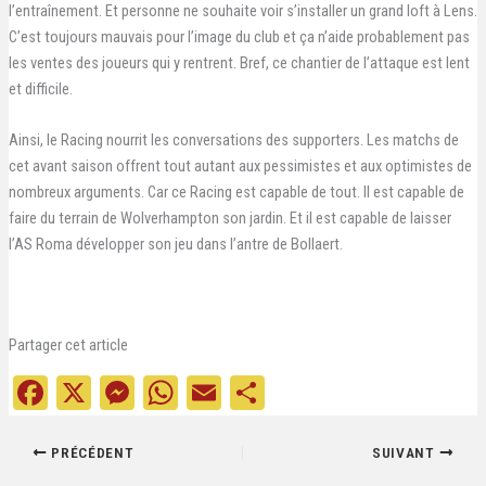
l’entraînement. Et personne ne souhaite voir s’installer un grand loft à Lens.
C’est toujours mauvais pour l’image du club et ça n’aide probablement pas
les ventes des joueurs qui y rentrent. Bref, ce chantier de l’attaque est lent
et difficile.
Ainsi, le Racing nourrit les conversations des supporters. Les matchs de
cet avant saison offrent tout autant aux pessimistes et aux optimistes de
nombreux arguments. Car ce Racing est capable de tout. Il est capable de
faire du terrain de Wolverhampton son jardin. Et il est capable de laisser
l’AS Roma développer son jeu dans l’antre de Bollaert.
Partager cet article
Fa
X
M
W
E
Pa
ce
es
ha
m
rt
bo
se
ts
ail
ag
PRÉCÉDENT
SUIVANT