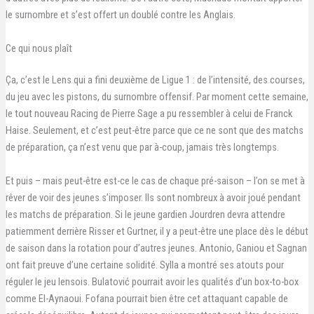
le surnombre et s’est offert un doublé contre les Anglais.
Ce qui nous plaît
Ça, c’est le Lens qui a fini deuxième de Ligue 1 : de l’intensité, des courses,
du jeu avec les pistons, du surnombre offensif. Par moment cette semaine,
le tout nouveau Racing de Pierre Sage a pu ressembler à celui de Franck
Haise. Seulement, et c’est peut-être parce que ce ne sont que des matchs
de préparation, ça n’est venu que par à-coup, jamais très longtemps.
Et puis – mais peut-être est-ce le cas de chaque pré-saison – l’on se met à
rêver de voir des jeunes s’imposer. Ils sont nombreux à avoir joué pendant
les matchs de préparation. Si le jeune gardien Jourdren devra attendre
patiemment derrière Risser et Gurtner, il y a peut-être une place dès le début
de saison dans la rotation pour d’autres jeunes. Antonio, Ganiou et Sagnan
ont fait preuve d’une certaine solidité. Sylla a montré ses atouts pour
réguler le jeu lensois. Bulatović pourrait avoir les qualités d’un box-to-box
comme El-Aynaoui. Fofana pourrait bien être cet attaquant capable de