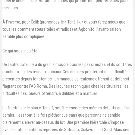
créer le déséquilibre. Autant de jeunes qui promettent peut-être des jours
meilleurs.
À l’inverse, pour Čelik (prononcez-le « Tché-lik » et vous ferez mieux que
tous les commentateurs télés et radios) et Agbonifo, l’avant-saison
semble plus compliquée.
Ce qui nous inquiète
De l’autre côté, il y a du grain à moudre pour les pessimistes et ils sont très
nombreux sur les réseaux sociaux. Ces derniers pointeront des difficultés
présentes depuis longtemps : un manque de réalisme offensif et défensif
flagrant contre l’AS Roma. Des lacunes techniques chez les titulaires, les
difficultés des joueurs offensifs à dribbler et à marquer.
L’effectif, sur le plan offensif, souffre encore des mêmes défauts que l’an
dernier. Il est tout à la fois pléthorique sans que personne ne semble
clairement s’élever au-dessus du lot. Une première hiérarchie s’impose
avec les titularisations répétées de Satriano, Guilavogui et Saïd. Mais ces