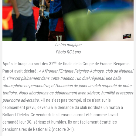
Le trio magique
Photo RC Lens
es
Après le tirage au sort des 32
de finale de la Coupe de France, Benjamin
Parrot avait déclaré : «
Affronter l’Entente Feignies-Aulnoye, club de National
2, s’inscrit pleinement dans cette tradition : un duel régional, une belle
atmosphère en perspective, et l’occasion de jouer un club respecté de notre
territoire. Nous aborderons ce déplacement avec sérieux, humilité et respect
pour notre adversaire.
» Il ne s’est pas trompé, si ce n’est sur le
déplacement prévu, devenu à la demande du club nordiste un match à
Bollaert-Delelis. Ce vendredi, les Lensois auront été, comme l’avait
demandé leur DG, sérieux et humbles. Ils ont facilement écarté les
pensionnaires de National 2 (victoire 3-1).