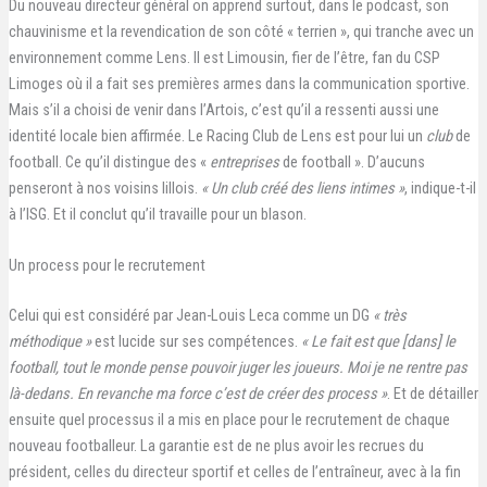
Du nouveau directeur général on apprend surtout, dans le podcast, son
chauvinisme et la revendication de son côté « terrien », qui tranche avec un
environnement comme Lens. Il est Limousin, fier de l’être, fan du CSP
Limoges où il a fait ses premières armes dans la communication sportive.
Mais s’il a choisi de venir dans l’Artois, c’est qu’il a ressenti aussi une
identité locale bien affirmée. Le Racing Club de Lens est pour lui un
club
de
football. Ce qu’il distingue des «
entreprises
de football ». D’aucuns
penseront à nos voisins lillois.
« Un club créé des liens intimes »
, indique-t-il
à l’ISG. Et il conclut qu’il travaille pour un blason.
Un process pour le recrutement
Celui qui est considéré par Jean-Louis Leca comme un DG
« très
méthodique »
est lucide sur ses compétences.
« Le fait est que [dans] le
football, tout le monde pense pouvoir juger les joueurs. Moi je ne rentre pas
là-dedans. En revanche ma force c’est de créer des process »
. Et de détailler
ensuite quel processus il a mis en place pour le recrutement de chaque
nouveau footballeur. La garantie est de ne plus avoir les recrues du
président, celles du directeur sportif et celles de l’entraîneur, avec à la fin