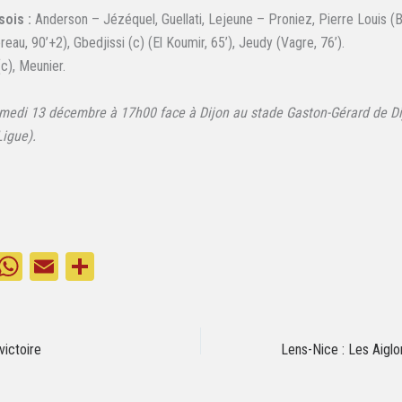
sois :
Anderson – Jézéquel, Guellati, Lejeune – Proniez, Pierre Louis (Be
reau, 90’+2), Gbedjissi (c) (El Koumir, 65’), Jeudy (Vagre, 76’).
c), Meunier.
medi 13 décembre à 17h00 face à Dijon au stade Gaston-Gérard de Di
igue).
M
W
E
Pa
s
ha
m
rt
e
ts
ail
ag
ng
A
er
victoire
r
pp