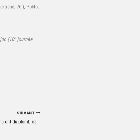
rtrand, 76’), Polito,
e
jon (10
journée
SUIVANT
Lens-Nice : Les Aiglons ont du plomb dans l’aile