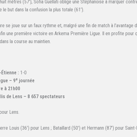
-huit mètres (57′), Sofia Guellati oblige une Stéphanoise à marquer cont
e le but dans la confusion la plus totale (61′).
re se joue sur un faux rythme et, malgré une fin de match à l’avantage 
fin une première victoire en Arkema Première Ligue. Il en profite pour q
dans la course au maintien.
Étienne :
1-0
e
igue – 9
journée
re à 21h00
lis de Lens – 8 657 spectateurs
 pour Lens.
erre Louis (36′) pour Lens ; Bataillard (50′) et Hermann (87′) pour Saint-