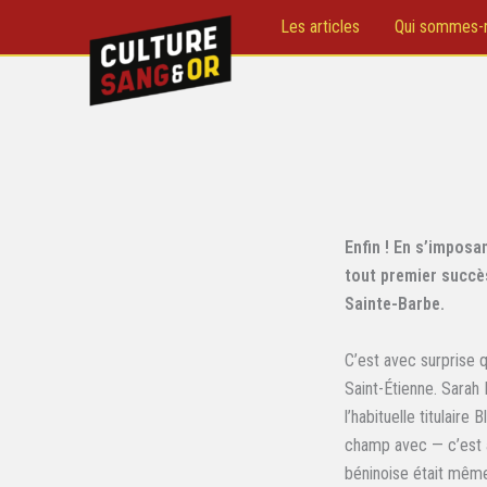
Aller
Les articles
Qui sommes-
au
contenu
Enfin ! En s’imposa
tout premier succès
Sainte-Barbe.
C’est avec surprise 
Saint-Étienne. Sarah
l’habituelle titulair
champ avec — c’est à 
béninoise était même