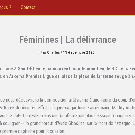
nous ?
Contact
Féminines | La délivrance
Par
Charles
/
11 décembre 2025
nt face à Saint-Étienne, concurrent pour le maintien, le RC Lens F
 en Arkema Premier Ligue et laisse la place de lanterne rouge à s
que nous découvrions la composition artésienne à une heure du coup d’
 M’Barek décidait en effet d’aligner sa gardienne américaine Maddy Ande
e Blandine Joly. On restait dans une configuration plus classique concernan
souligner — le grand retour d’Aude Gbedjissi sur le front de l’attaque. 
 promue capitaine pour l’occasion.