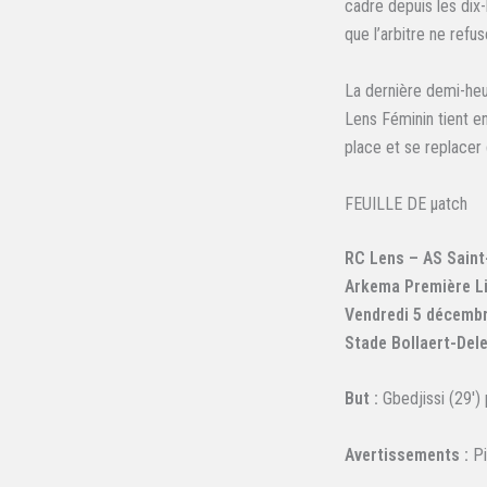
cadre depuis les dix
que l’arbitre ne refus
La dernière demi-heu
Lens Féminin tient en
place et se replacer 
FEUILLE DE µatch
RC Lens – AS Saint-
Arkema Première L
Vendredi 5 décemb
Stade Bollaert-Dele
But :
Gbedjissi (29′)
Avertissements :
Pi