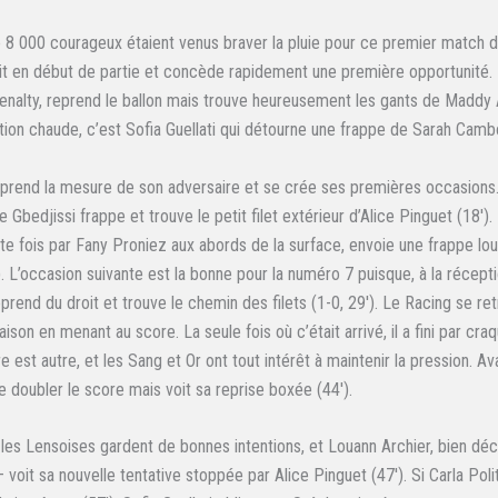
e 8 000 courageux étaient venus braver la pluie pour ce premier match d
t en début de partie et concède rapidement une première opportunité.
penalty, reprend le ballon mais trouve heureusement les gants de Maddy 
ction chaude, c’est Sofia Guellati qui détourne une frappe de Sarah Cambo
 prend la mesure de son adversaire et se crée ses premières occasions.
 Gbedjissi frappe et trouve le petit filet extérieur d’Alice Pinguet (18′).
tte fois par Fany Proniez aux abords de la surface, envoie une frappe lo
). L’occasion suivante est la bonne pour la numéro 7 puisque, à la récept
eprend du droit et trouve le chemin des filets (1-0, 29′). Le Racing se r
aison en menant au score. La seule fois où c’était arrivé, il a fini par cr
re est autre, et les Sang et Or ont tout intérêt à maintenir la pression. A
 doubler le score mais voit sa reprise boxée (44′).
les Lensoises gardent de bonnes intentions, et Louann Archier, bien dé
voit sa nouvelle tentative stoppée par Alice Pinguet (47′). Si Carla Poli