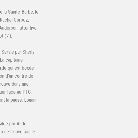
e la Sainte-Barbe, le
 Rachel Corboz,
Anderson, attentive
t (7′).
 Servie par Sherly
 La capitaine
urde qui est boxée
ion d’un centre de
etrouve dans une
aquer face au PFC.
vant la pause, Louann
calée par Aude
to ne trouve pas le