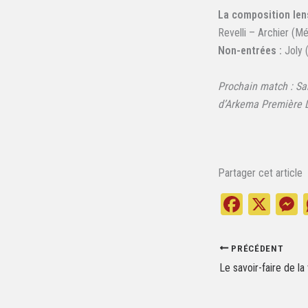
La composition len
Revelli – Archier (Mé
Non-entrées :
Joly (
Prochain match : Sa
d’Arkema Première L
Partager cet article
Fa
X
ce
e
bo
s
PRÉCÉDENT
ok
Le savoir-faire de la 
e