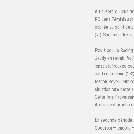
À Bollaert, où plus d
RC Lens Féminin subi
oubliée au point de 
(2′). Sur une autre a
Peu à peu, le Racing
Jeudy en retrait, Aude
lensoise, trouvée ce
par la gardienne (28′
Manon Revelli, elle r
situation rare cette s
Cette fois, l’adversai
Archier est proche de
En seconde période, 
Gbedjissi — encore — 