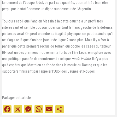
lancement de l’équipe. Udol, de part ses qualités, pourrait très bien être
perçu par le staff comme un digne successeur de l’Argentin.
Toujours est-il que l’ancien Messin à la patte gauche a un profil très
intéressant et semble pouvoir jouer sur tout le flanc gauche de la défense,
piston au axial. On peut craindre sa fragilité physique, on peut craindre qu’il
ne s’agisse là que d’un bon joueur de Ligue 2 sans plus. Mais il y a fort à
parier que cette première recrue de terrain qui coche les cases du tableur
RH soit un des premiers mouvements forts de l’ère Leca, en rupture avec
une politique passée de recrutement exotique
made in data
. Il n’y a plus
qu’à espérer que Matthieu se fonde dans le moule du Racing et que les
supporters finissent par l’appeler l’Udol des Jaunes et Rouges.
Partager cet article
Fa
X
M
W
E
Pa