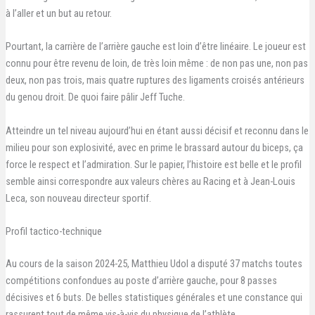
à l’aller et un but au retour.
Pourtant, la carrière de l’arrière gauche est loin d’être linéaire. Le joueur est
connu pour être revenu de loin, de très loin même : de non pas une, non pas
deux, non pas trois, mais quatre ruptures des ligaments croisés antérieurs
du genou droit. De quoi faire pâlir Jeff Tuche.
Atteindre un tel niveau aujourd’hui en étant aussi décisif et reconnu dans le
milieu pour son explosivité, avec en prime le brassard autour du biceps, ça
force le respect et l’admiration. Sur le papier, l’histoire est belle et le profil
semble ainsi correspondre aux valeurs chères au Racing et à Jean-Louis
Leca, son nouveau directeur sportif.
Profil tactico-technique
Au cours de la saison 2024-25, Matthieu Udol a disputé 37 matchs toutes
compétitions confondues au poste d’arrière gauche, pour 8 passes
décisives et 6 buts. De belles statistiques générales et une constance qui
rassurent tout de même vis-à-vis du physique de l’athlète.